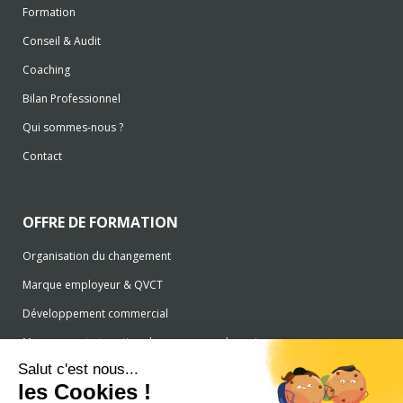
Formation
Conseil & Audit
Coaching
Bilan Professionnel
Qui sommes-nous ?
Contact
OFFRE DE FORMATION
Organisation du changement
Marque employeur & QVCT
Développement commercial
Management et gestion des ressources humaines
Salut c'est nous...
Gestion financière
les Cookies !
Développement des compétences professionnelles