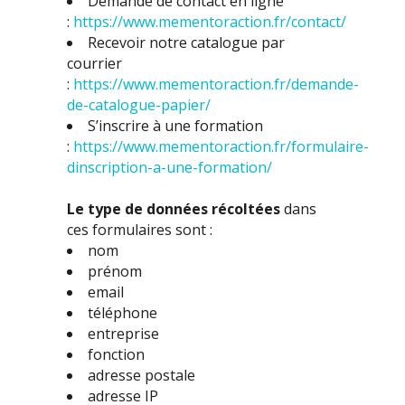
Demande de contact en ligne
:
https://www.mementoraction.fr/contact/
Recevoir notre catalogue par
courrier
:
https://www.mementoraction.fr/demande-
de-catalogue-papier/
S’inscrire à une formation
:
https://www.mementoraction.fr/formulaire-
dinscription-a-une-formation/
Le type de données récoltées
dans
ces formulaires sont :
nom
prénom
email
téléphone
entreprise
fonction
adresse postale
adresse IP