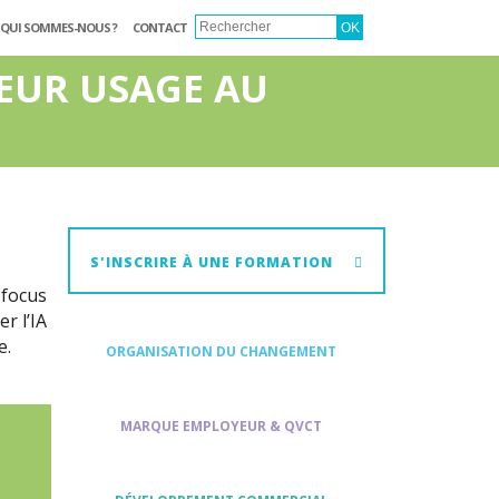
QUI SOMMES-NOUS ?
CONTACT
LEUR USAGE AU
S'INSCRIRE À UNE FORMATION
 focus
r l’IA
e.
ORGANISATION DU CHANGEMENT
MARQUE EMPLOYEUR & QVCT