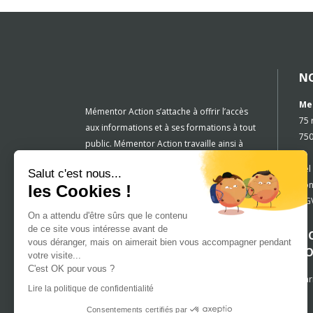
N
Me
Mémentor Action s’attache à offrir l’accès
75 
aux informations et à ses formations à tout
750
public. Mémentor Action travaille ainsi à
rendre accessible toute information et
Tél
Salut c'est nous...
tous les centres de formation aux
con
les Cookies !
personnes en situation de handicap. Cette
CGV
réflexion est inscrite dans la culture et la
On a attendu d'être sûrs que le contenu
démarche de l’entreprise.Drissia Touzani
de ce site vous intéresse avant de
NO
est votre référente handicap.
vous déranger, mais on aimerait bien vous accompagner pendant
F
votre visite...
Vous pouvez la joindre par mail
C'est OK pour vous ?
drissia.touzani@mementoraction.fr
Par
Lire la politique de confidentialité
Consentements certifiés par