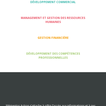
DÉVELOPPEMENT COMMERCIAL
MANAGEMENT ET GESTION DES RESSOURCES
HUMAINES
GESTION FINANCIÈRE
DÉVELOPPEMENT DES COMPÉTENCES
PROFESSIONNELLES
Mémentor Action s’attache à offrir l’accès aux informations et à ses