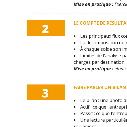
Mise en pratique :
Exercic
LE COMPTE DE RÉSULTAT
2
Les principaux flux c
La décomposition du ré
À chaque solde son in
Limites de l’analyse p
charges par destination, 
Mise en pratique :
études
FAIRE PARLER UN BILAN
3
Le bilan : une photo d
Actif : ce que l’entrep
Passif : ce que l’entre
Une lecture particuliè
roulement