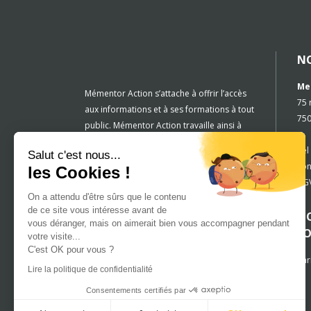
N
Me
Mémentor Action s’attache à offrir l’accès
75 
aux informations et à ses formations à tout
750
public. Mémentor Action travaille ainsi à
rendre accessible toute information et
Tél
Salut c'est nous...
tous les centres de formation aux
con
les Cookies !
personnes en situation de handicap. Cette
CGV
réflexion est inscrite dans la culture et la
On a attendu d'être sûrs que le contenu
démarche de l’entreprise.Drissia Touzani
de ce site vous intéresse avant de
NO
est votre référente handicap.
vous déranger, mais on aimerait bien vous accompagner pendant
F
votre visite...
Vous pouvez la joindre par mail
C'est OK pour vous ?
drissia.touzani@mementoraction.fr
Par
Lire la politique de confidentialité
Consentements certifiés par