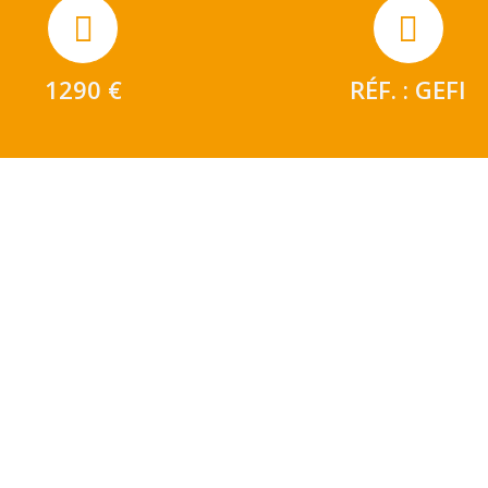
1290 €
RÉF. : GEFI