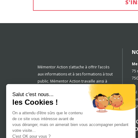
S'I
N
Me
Mémentor Action s’attache à offrir l’accès
75 
aux informations et à ses formations à tout
750
public. Mémentor Action travaille ainsi à
rendre accessible toute information et
Tél
Salut c'est nous...
tous les centres de formation aux
con
les Cookies !
personnes en situation de handicap. Cette
CGV
réflexion est inscrite dans la culture et la
On a attendu d'être sûrs que le contenu
démarche de l’entreprise.Drissia Touzani
de ce site vous intéresse avant de
NO
est votre référente handicap.
vous déranger, mais on aimerait bien vous accompagner pendant
F
votre visite...
Vous pouvez la joindre par mail
C'est OK pour vous ?
drissia.touzani@mementoraction.fr