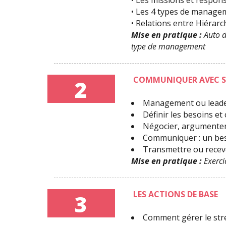
• Les missions et respon
• Les 4 types de managemen
• Relations entre Hiérarc
Mise en pratique :
Auto di
type de management
COMMUNIQUER AVEC S
2
Management ou leade
Définir les besoins e
Négocier, argumenter
Communiquer : un beso
Transmettre ou recevo
Mise en pratique :
Exerci
LES ACTIONS DE BASE
3
Comment gérer le str