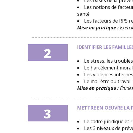
Les bases de la préve
Les notions de facteu
santé
Les facteurs de RPS 
Mise en pratique :
Exercic
IDENTIFIER LES FAMIL
2
Le stress, les troubl
Le harcèlement moral
Les violences internes
Le mal-être au travail
Mise en pratique :
Études 
METTRE EN OEUVRE LA 
3
Le cadre juridique et
Les 3 niveaux de prév